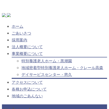
Skip
ホーム
to
ごあいさつ
content
採用案内
法人概要について
事業概要について
特別養護老人ホーム・黒潮園
地域密着型特別養護老人ホーム・クレール高森
デイサービスセンター・悠久
アクセスについて
各種お申込について
地域のごあんない