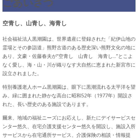
ごあいさつ
空青し、山青し、海青し
社会福祉法人黒潮園は、世界遺産に登録された「紀伊山地の
霊場とその参詣道」熊野古道のある歴史深い熊野文化の地に
あり、文豪・佐藤春夫が“空青し 山青し 海青し…”とこよ
なく愛し、海・山・川が織りなす大自然に恵まれた新宮市に
設立されました。
特別養護老人ホーム黒潮園は、眼下に黒潮流れる太平洋を望
み、緑に囲まれた静かな高台に昭和52年（1977年）開設さ
れた、長い歴史のある施設であります。
爾来、地域の福祉ニーズにお応えし、新たにデイサービスセ
ンター悠久、在宅介護支援センター悠久を開設し、施設入所
サービスから在宅通所サービス、介護保険の相談・情報提