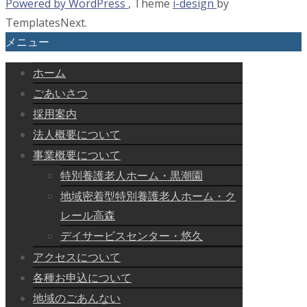
Powered by WordPress
, Theme
i-design
by
TemplatesNext.
メニュー
ホーム
ごあいさつ
採用案内
法人概要について
事業概要について
特別養護老人ホーム・黒潮園
地域密着型特別養護老人ホーム・ク
レール高森
デイサービスセンター・悠久
アクセスについて
各種お申込について
地域のごあんない